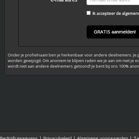
Ik accepteer de
algemen
GRATIS aanmelden!
Onder je profielnaam ben je herkenbaar voor andere deelnemers. Je pr
worden gewijzigd. Om anoniem te blijven raden we je aan om niet je e
wordt niet aan andere deelnemers getoond! Je bent bij ons 100% ano
Bedrijfsgegevens
|
Privacybeleid
|
Algemene voorwaarden
|
Ta