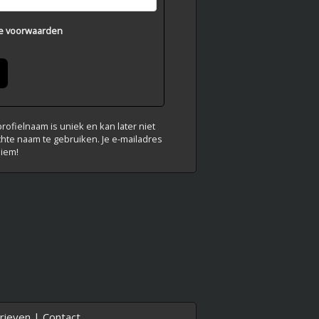
e voorwaarden
ofielnaam is uniek en kan later niet
chte naam te gebruiken. Je e-mailadres
niem!
rieven
|
Contact