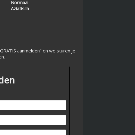
Normaal
Aziatisch
op "GRATIS aanmelden" en we sturen je
en.
lden