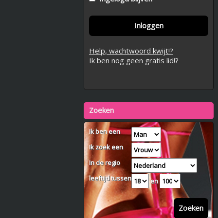
Inloggen
Help, wachtwoord kwijt!?
Ik ben nog geen gratis lid!?
Zoeken
Ik ben een
Ik zoek een
In de regio
leeftijd tussen
en
Zoeken