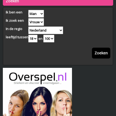
Zoeken
Ik ben een
Ik zoek een
In de regio
leeftijd tussen
en
Zoeken