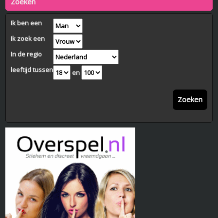
Zoeken
Ik ben een
Ik zoek een
In de regio
leeftijd tussen
en
Zoeken