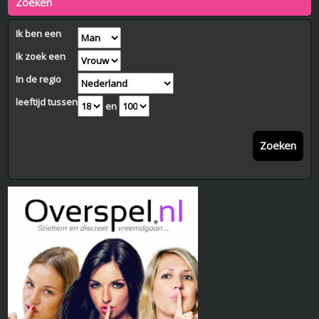
Zoeken
Ik ben een
Ik zoek een
In de regio
leeftijd tussen
en
Zoeken