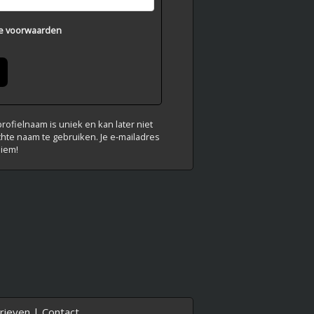
e voorwaarden
ofielnaam is uniek en kan later niet
chte naam te gebruiken. Je e-mailadres
niem!
rieven
|
Contact