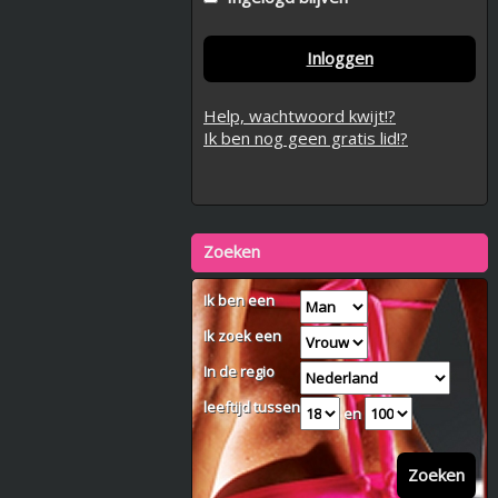
Inloggen
Help, wachtwoord kwijt!?
Ik ben nog geen gratis lid!?
Zoeken
Ik ben een
Ik zoek een
In de regio
leeftijd tussen
en
Zoeken