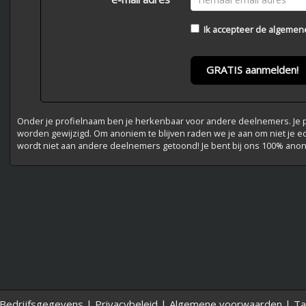
Ik accepteer de
algemen
GRATIS aanmelden!
Onder je profielnaam ben je herkenbaar voor andere deelnemers. Je pr
worden gewijzigd. Om anoniem te blijven raden we je aan om niet je e
wordt niet aan andere deelnemers getoond! Je bent bij ons 100% ano
Bedrijfsgegevens
|
Privacybeleid
|
Algemene voorwaarden
|
Ta