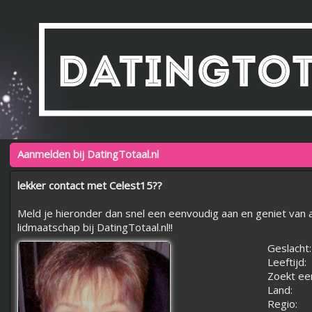
Aanmelden bij DatingTotaal.nl
lekker contact met Celest15??
Meld je hieronder dan snel een eenvoudig aan en geniet van a
lidmaatschap bij DatingTotaal.nl!!
Geslacht:
Leeftijd:
Zoekt ee
Land:
Regio: