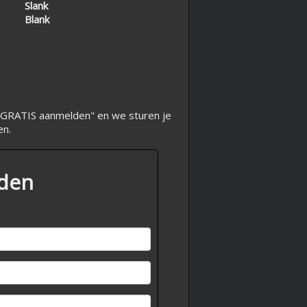
Slank
Blank
op "GRATIS aanmelden" en we sturen je
en.
lden