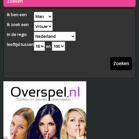
Zoeken
Ik ben een
Ik zoek een
In de regio
leeftijd tussen
en
Zoeken