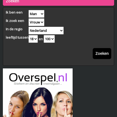
Zoeken
Ik ben een
Ik zoek een
In de regio
leeftijd tussen
en
Zoeken