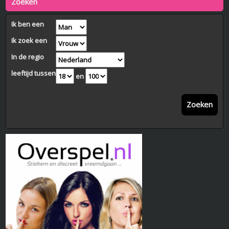
Zoeken
Ik ben een
Ik zoek een
In de regio
leeftijd tussen
en
Zoeken