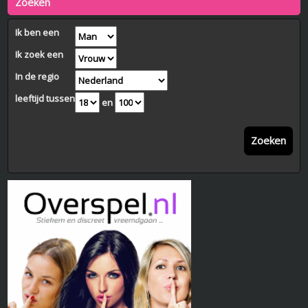
Zoeken
Ik ben een
Ik zoek een
In de regio
leeftijd tussen
en
Zoeken