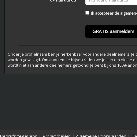
Ik accepteer de
algemen
GRATIS aanmelden!
Onder je profielnaam ben je herkenbaar voor andere deelnemers. Je pr
worden gewijzigd. Om anoniem te blijven raden we je aan om niet je e
wordt niet aan andere deelnemers getoond! Je bent bij ons 100% ano
Bedrijfsgegevens
|
Privacybeleid
|
Algemene voorwaarden
|
Ta