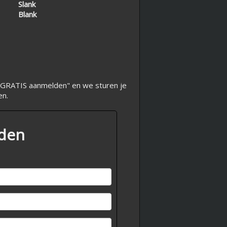
Slank
Blank
op "GRATIS aanmelden" en we sturen je
en.
lden