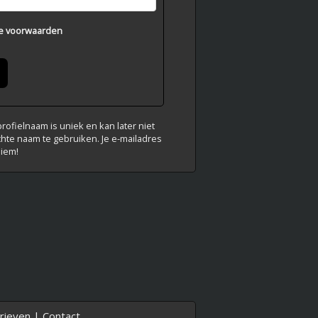
e voorwaarden
ofielnaam is uniek en kan later niet
chte naam te gebruiken. Je e-mailadres
niem!
rieven
|
Contact