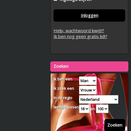
Inloggen
Help, wachtwoord kwijt!?
Ik ben nog geen gratis lid!?
Zoeken
Ik ben een
Ik zoek een
In de regio
leeftijd tussen
en
Zoeken