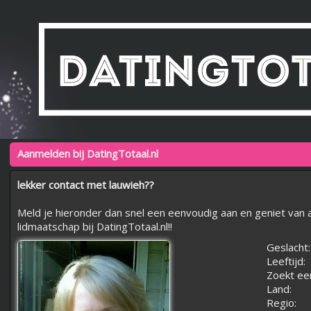
Aanmelden bij DatingTotaal.nl
lekker contact met lauwieh??
Meld je hieronder dan snel een eenvoudig aan en geniet van a
lidmaatschap bij DatingTotaal.nl!!
Geslacht:
Leeftijd:
Zoekt ee
Land:
Regio: