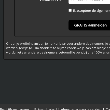
Ik accepteer de
algemen
GRATIS aanmelden!
Onder je profielnaam ben je herkenbaar voor andere deelnemers. Je pr
worden gewijzigd. Om anoniem te blijven raden we je aan om niet je e
wordt niet aan andere deelnemers getoond! Je bent bij ons 100% ano
Bedrijfsgegevens
|
Privacybeleid
|
Algemene voorwaarden
|
Ta