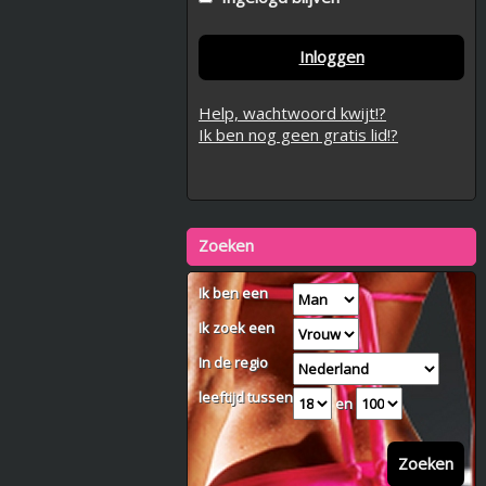
Inloggen
Help, wachtwoord kwijt!?
Ik ben nog geen gratis lid!?
Zoeken
Ik ben een
Ik zoek een
In de regio
leeftijd tussen
en
Zoeken