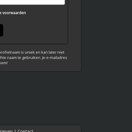
e voorwaarden
ofielnaam is uniek en kan later niet
chte naam te gebruiken. Je e-mailadres
niem!
rieven
|
Contact