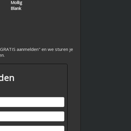
Mollig
Blank
op "GRATIS aanmelden" en we sturen je
en.
lden