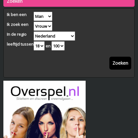
Zoeken
Ik ben een
Ik zoek een
In de regio
leeftijd tussen
en
Zoeken