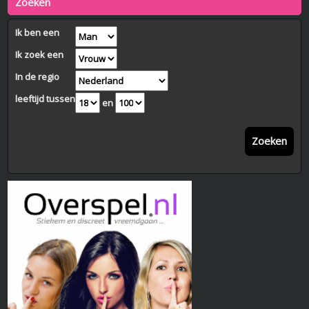
Zoeken
Ik ben een
Ik zoek een
In de regio
leeftijd tussen
en
Zoeken