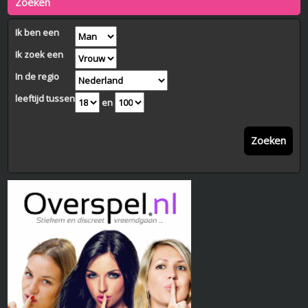
Zoeken
Ik ben een
Ik zoek een
In de regio
leeftijd tussen
en
Zoeken