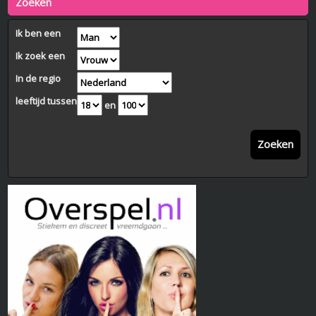
Zoeken
Ik ben een
Ik zoek een
In de regio
leeftijd tussen
en
Zoeken