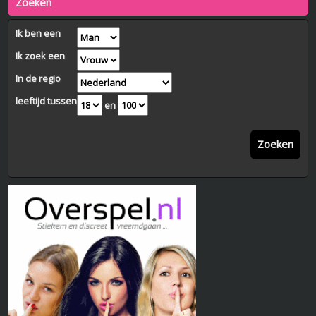
Zoeken
Ik ben een
Ik zoek een
In de regio
leeftijd tussen
en
Zoeken