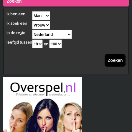
Zoeken
Ik ben een
Ik zoek een
In de regio
leeftijd tussen
en
Zoeken