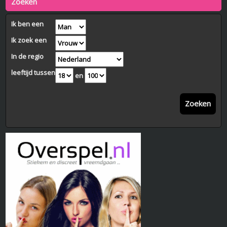
Zoeken
Ik ben een
Ik zoek een
In de regio
leeftijd tussen
en
Zoeken